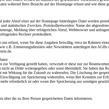
aten während Ihres Besuchs auf der Homepage erfasst und wie diese g
 jeder Abruf einer auf der Homepage hinterlegten Datei werden protoko
 und statistischen Zwecken. Protokolliertwerden: Name der abgerufene
enmenge, Meldung über erfolgreichen Abruf, Webbrowser und anfrage
nfragenden Rechner protokolliert.
ur erfasst, wenn Sie diese Angaben freiwillig, etwa im Rahmen eine
 wie z.B. Erinnerungsdiensten oder Newslettern unterliegen den AGBs
netz.de.
Daten
 zur Verfügung gestellt haben, verwendt er diese nur zur Beantwortun
icht an Dritte weitergegeben oder sonst übermittelt. Sie haben das Re
it mit Wirkung für die Zukunft zu widerrufen. Die Löschung der gespei
Einwilligung zur Speicherung widerrufen, wenn ihre Kenntnis zur Erf
mehr erforderlich ist oder wenn ihre Speicherung aus sonstigen gesetzl
ern über die zu Ihrer Person gespeicherten Daten informieren.