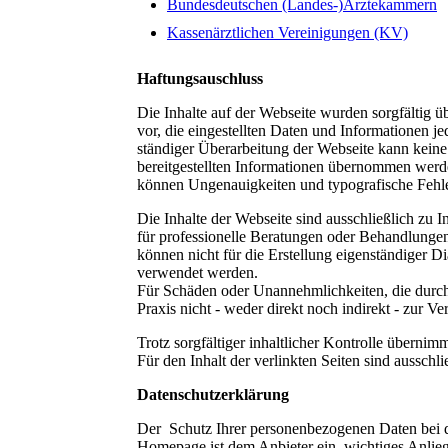
Bundesdeutschen (Landes-)Ärztekammern
Kassenärztlichen Vereinigungen (KV)
Haftungsauschluss
Die Inhalte auf der Webseite wurden sorgfältig ü
vor, die eingestellten Daten und Informationen j
ständiger Überarbeitung der Webseite kann keine 
bereitgestellten Informationen übernommen werd
können Ungenauigkeiten und typografische Fehle
Die Inhalte der Webseite sind ausschließlich zu 
für professionelle Beratungen oder Behandlungen
können nicht für die Erstellung eigenständige
verwendet werden.
Für Schäden oder Unannehmlichkeiten, die durch
Praxis nicht - weder direkt noch indirekt - zur 
Trotz sorgfältiger inhaltlicher Kontrolle übernim
Für den Inhalt der verlinkten Seiten sind ausschli
Datenschutzerklärung
Der Schutz Ihrer personenbezogenen Daten bei d
Homepage ist dem Anbieter ein wichtiges Anlieg