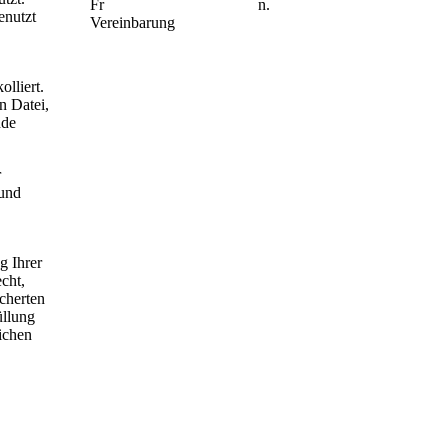
Fr n.
enutzt
Vereinbarung
lliert.
n Datei,
nde
r
 und
g Ihrer
cht,
cherten
üllung
ichen