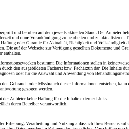
berprüft und beruhen auf dem jeweils aktuellen Stand. Der Anbieter beh
ederzeit und ohne Vorankündigung zu bearbeiten und zu aktualisieren. T
Haftung oder Garantie für Aktualität, Richtigkeit und Vollständigkeit d
en. Die auf der Webseite zur Verfügung gestellten Dokumente und Gra
r enthalten.
Informationszwecken bestimmt. Die Informationen stellen in keinerweise
 durch den ausgebildeten Facharzt bzw. Fachärztin dar. Die Inhalte dü
r Diagnosen oder für die Auswahl und Anwendung von Behandlungsmeth
 den Gebrauch oder Missbrauch dieser Informationen entstehen, kann 
Verantwortung gezogen werden.
mt der Anbieter keine Haftung für die Inhalte externer Links.
eßlich deren Betreiber verantwortlich.
er Erhebung, Verarbeitung und Nutzung anlässlich Ihres Besuchs auf 
en. Ihre Daten werden im Rahmen der gesetzlichen Vorschriften geschü